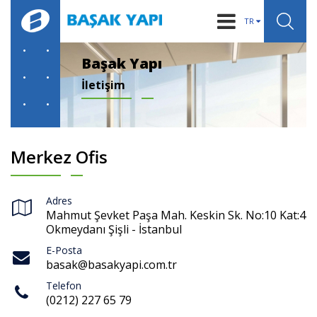
TR
KURUMSAL
Başak Yapı
İletişim
IGK SİSTEMLERİ
ÜRÜNLER
BİLGİLER
Merkez Ofis
HABERLER
Adres
REFERANSLAR
Mahmut Şevket Paşa Mah. Keskin Sk. No:10 Kat:4
Okmeydanı Şişli - İstanbul
İLETİŞİM
E-Posta
basak@basakyapi.com.tr
Telefon
(0212) 227 65 79