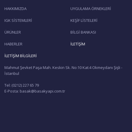
HAKKIMIZDA
UYGULAMA ÖRNEKLERİ
IGK SİSTEMLERİ
KEŞİF LİSTELERİ
ÜRÜNLER
BİLGİ BANKASI
HABERLER
İLETİŞİM
İLETİŞİM BİLGİLERİ
Mahmut Şevket Paşa Mah. Keskin Sk. No:10 Kat:4 Okmeydanı Şişli -
İstanbul
Tel: (0212) 227 65 79
E-Posta: basak@basakyapi.com.tr